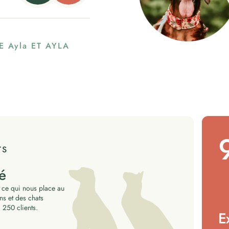
RE
Ayla
ET AYLA
TS
é
 ce qui nous place au
ns et des chats
 250 clients.
E