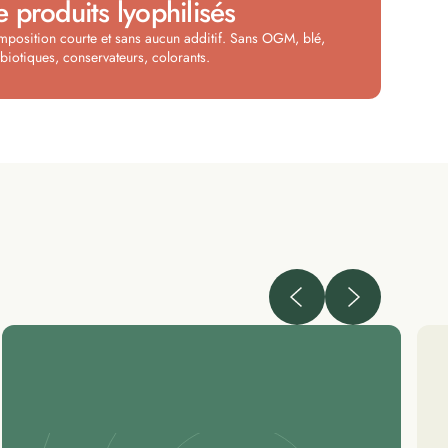
e produits lyophilisés
position courte et sans aucun additif. Sans OGM, blé,
ibiotiques, conservateurs, colorants.