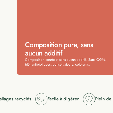
Composition pure, sans
aucun additif
Composition courte et sans aucun additif. Sans OGM,
blé, antibiotiques, conservateurs, colorants.
ages recyclés
Facile à digérer
Plein de va