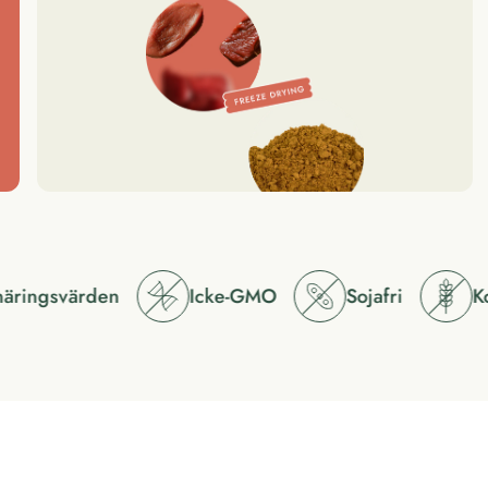
äringsvärden
Icke-GMO
Sojafri
Korn