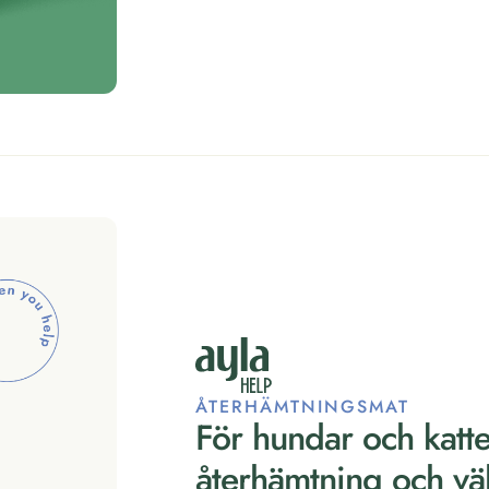
ÅTERHÄMTNINGSMAT
För hundar och katter
återhämtning och vä