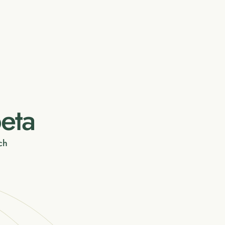
eta
ch