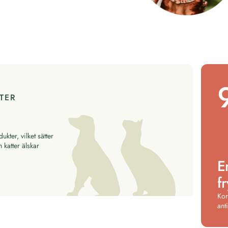
TER
ter, vilket sätter
 katter älskar
E
f
Kor
ant