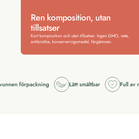
Ren komposition, utan
tillsatser
Kort komposition och utan tillsatser. Ingen GMO, vete,
antibiotika, konserveringsmedel, färgämnen.
nnen förpackning
Lätt smältbar
Full av n