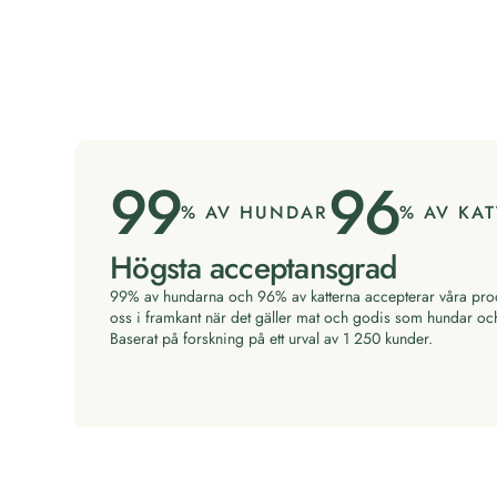
99
96
% AV HUNDAR
% AV KAT
Högsta acceptansgrad
99% av hundarna och 96% av katterna accepterar våra produk
oss i framkant när det gäller mat och godis som hundar och
Baserat på forskning på ett urval av 1 250 kunder.