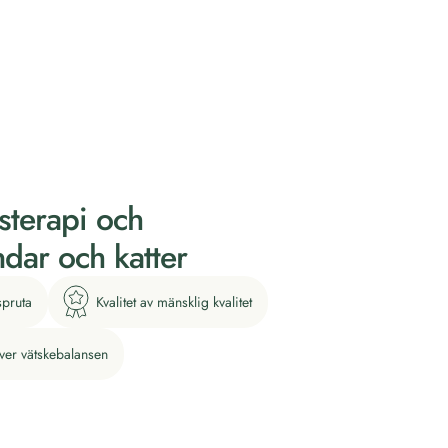
gsterapi och
dar och katter
spruta
Kvalitet av mänsklig kvalitet
över vätskebalansen