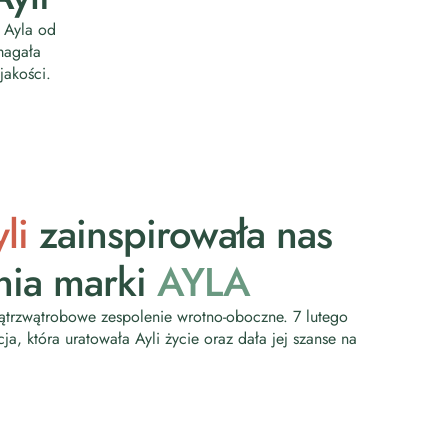
y Ayla od
magała
jakości.
li
zainspirowała nas
nia marki
AYLA
trzwątrobowe zespolenie wrotno-oboczne. 7 lutego
a, która uratowała Ayli życie oraz dała jej szanse na