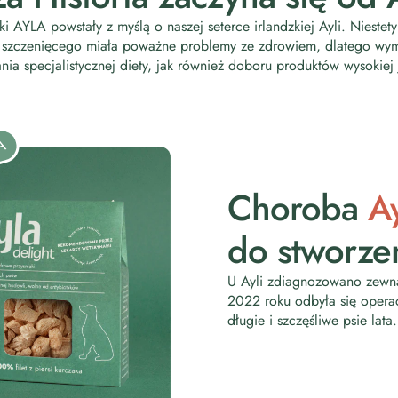
i AYLA powstały z myślą o naszej seterce irlandzkiej Ayli. Niestet
 szczenięcego miała poważne problemy ze zdrowiem, dlatego wy
nia specjalistycznej diety, jak również doboru produktów wysokiej 
A
Choroba
Ay
do stworze
U Ayli zdiagnozowano zewną
2022 roku odbyła się operacj
długie i szczęśliwe psie lata.