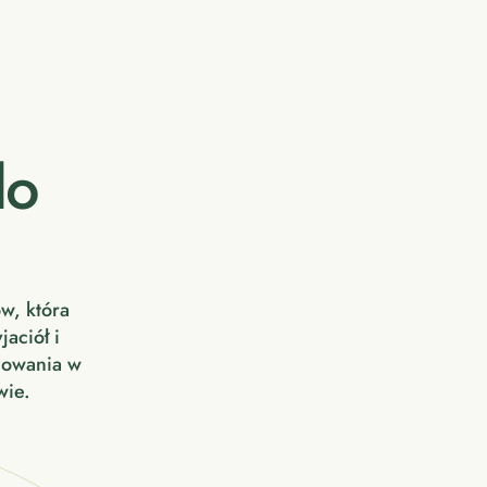
do
w, która
aciół i
żowania w
wie.