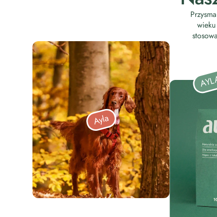
Przysmak
wieku
stosowa
AYL
Ayla