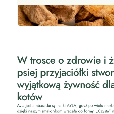
W trosce o zdrowie i ż
psiej przyjaciółki stwo
wyjątkową żywność dla
kotów
Ayla jest ambasadorką marki AYLA, gdyż po wielu niezbę
dzięki naszym smakołykom wracała do formy. „Czyste”