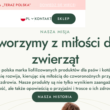
„TERAZ POLSKA”
DOWIEDZ SIĘ WIĘCEJ
PL
SKLEP
KONTAKT
NASZA MISJA
worzymy z miłości 
zwierząt
 polska marka liofilizowanych produktów dla psów i kotó
się rozwija, kierując się miłością do czworonożnych przyj
h zdrowia. Nasze produkty są nie tylko wynikiem zaanga
ość, ale także opowieścią o przyjaźni i trosce o ich zdro
NASZA HISTORIA