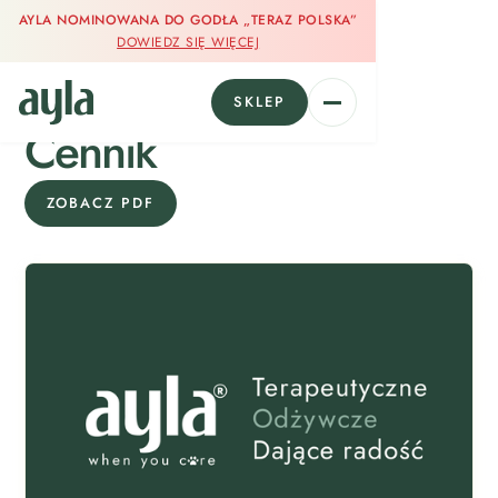
AYLA NOMINOWANA DO GODŁA „TERAZ POLSKA”
DOWIEDZ SIĘ WIĘCEJ
SKLEP
DLA PARTNERÓW
Cennik
ZOBACZ PDF